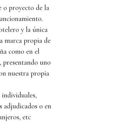
e o proyecto de la
funcionamiento.
telero y la única
la marca propia de
aña como en el
o, presentando uno
on nuestra propia
individuales,
s adjudicados o en
anjeros, etc