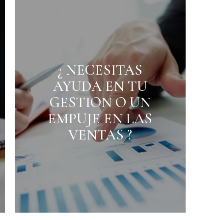
¿ NECESITAS
 la posibilidad de
AYUDA EN TU
arte de nuestra
 City
a Hotelera Sweet
GESTION O UN
ien te buscamos el
EMPUJE EN LAS
or que se ajuste a
VENTAS ?
necesidades
y