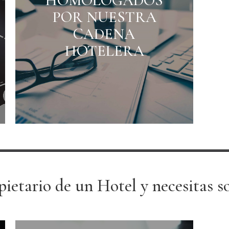
HOMOLOGADOS
ico y económico.
POR NUESTRA
os la inversión
ara efectuarlo, el
CADENA
 la misma, etc. y
HOTELERA
os un plan para
er su futuro
pietario de un Hotel y necesitas so