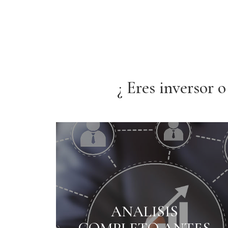
¿ Eres inversor 
Si dudas de l
idea, rea
ANALISIS
pormenorizad
permitirá defi
informes con todo lujo