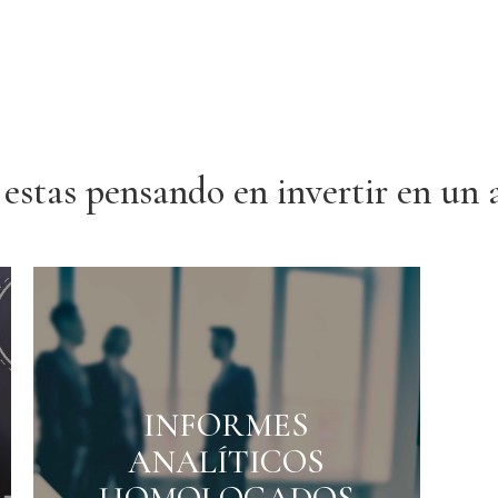
o estas pensando en invertir en un 
a rentabilidad de tu
INFORMES
lizar un estudio
ANALÍTICOS
o del proyecto nos
nir su viabilidad, a